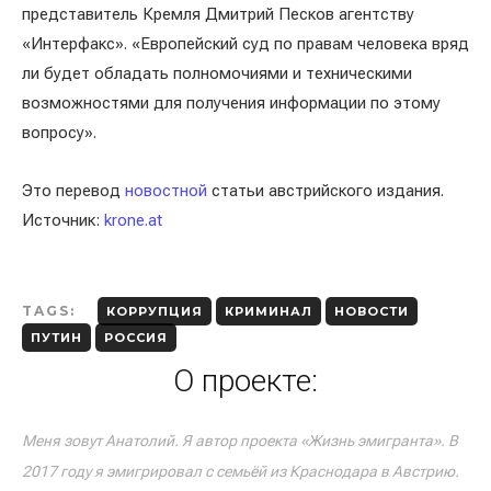
представитель Кремля Дмитрий Песков агентству
«Интерфакс». «Европейский суд по правам человека вряд
ли будет обладать полномочиями и техническими
возможностями для получения информации по этому
вопросу».
Это перевод
новостной
статьи австрийского издания.
Источник:
krone.at
TAGS:
КОРРУПЦИЯ
КРИМИНАЛ
НОВОСТИ
ПУТИН
РОССИЯ
О проекте:
Меня зовут Анатолий. Я автор проекта «Жизнь эмигранта». В
2017 году я эмигрировал с семьёй из Краснодара в Австрию.