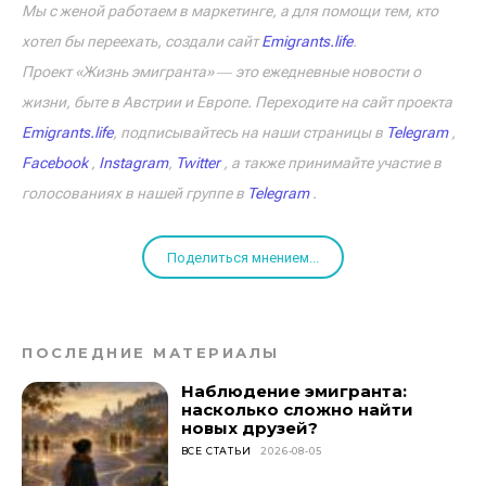
Мы с женой работаем в маркетинге, а для помощи тем, кто
хотел бы переехать, создали сайт
Emigrants.life
.
Проект «Жизнь эмигранта» ― это ежедневные новости о
жизни, быте в Австрии и Европе. Переходите на сайт проекта
Emigrants.life
, подписывайтесь на наши страницы в
Telegram
,
Facebook
,
Instagram
,
Twitter
, а также принимайте участие в
голосованиях в нашей группе в
Telegram
.
Поделиться мнением...
ПОСЛЕДНИЕ МАТЕРИАЛЫ
Наблюдение эмигранта:
насколько сложно найти
новых друзей?
ВСЕ СТАТЬИ
2026-08-05