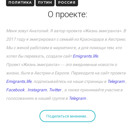
ПОЛИТИКА
ПУТИН
РОССИЯ
О проекте:
Меня зовут Анатолий. Я автор проекта «Жизнь эмигранта». В
2017 году я эмигрировал с семьёй из Краснодара в Австрию.
Мы с женой работаем в маркетинге, а для помощи тем, кто
хотел бы переехать, создали сайт
Emigrants.life
.
Проект «Жизнь эмигранта» ― это ежедневные новости о
жизни, быте в Австрии и Европе. Переходите на сайт проекта
Emigrants.life
, подписывайтесь на наши страницы в
Telegram
,
Facebook
,
Instagram
,
Twitter
, а также принимайте участие в
голосованиях в нашей группе в
Telegram
.
Поделиться мнением...