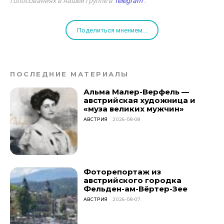
голосованиях в нашей группе в
Telegram
.
Поделиться мнением...
ПОСЛЕДНИЕ МАТЕРИАЛЫ
Альма Малер-Верфель —
австрийская художница и
«муза великих мужчин»
АВСТРИЯ
2026-08-08
Фоторепортаж из
австрийского городка
Фельден-ам-Вёртер-Зее
АВСТРИЯ
2026-08-07