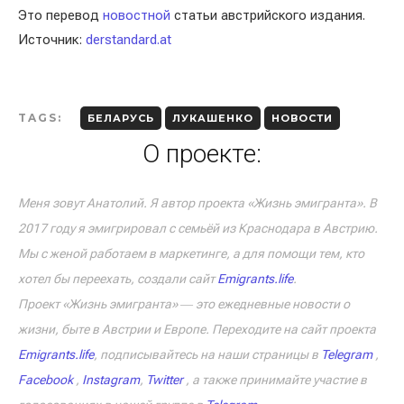
Это перевод
новостной
статьи австрийского издания.
Источник:
derstandard.at
TAGS:
БЕЛАРУСЬ
ЛУКАШЕНКО
НОВОСТИ
О проекте:
Меня зовут Анатолий. Я автор проекта «Жизнь эмигранта». В
2017 году я эмигрировал с семьёй из Краснодара в Австрию.
Мы с женой работаем в маркетинге, а для помощи тем, кто
хотел бы переехать, создали сайт
Emigrants.life
.
Проект «Жизнь эмигранта» ― это ежедневные новости о
жизни, быте в Австрии и Европе. Переходите на сайт проекта
Emigrants.life
, подписывайтесь на наши страницы в
Telegram
,
Facebook
,
Instagram
,
Twitter
, а также принимайте участие в