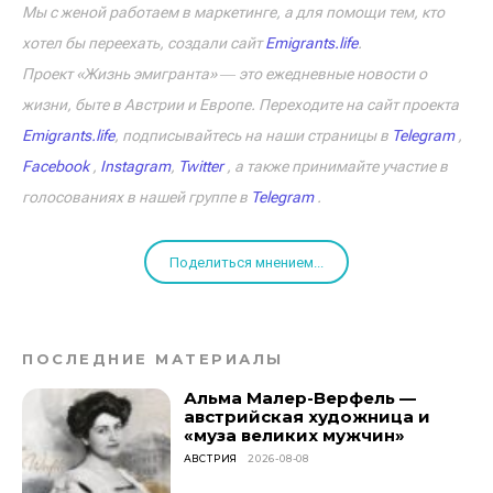
Мы с женой работаем в маркетинге, а для помощи тем, кто
хотел бы переехать, создали сайт
Emigrants.life
.
Проект «Жизнь эмигранта» ― это ежедневные новости о
жизни, быте в Австрии и Европе. Переходите на сайт проекта
Emigrants.life
, подписывайтесь на наши страницы в
Telegram
,
Facebook
,
Instagram
,
Twitter
, а также принимайте участие в
голосованиях в нашей группе в
Telegram
.
Поделиться мнением...
ПОСЛЕДНИЕ МАТЕРИАЛЫ
Альма Малер-Верфель —
австрийская художница и
«муза великих мужчин»
АВСТРИЯ
2026-08-08