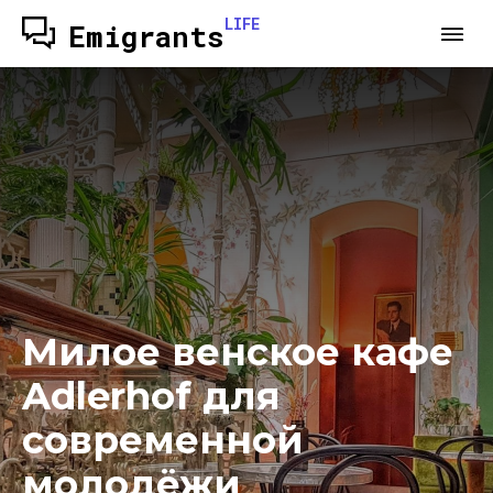
LIFE
Emigrants
Милое венское кафе
Adlerhof для
современной
молодёжи