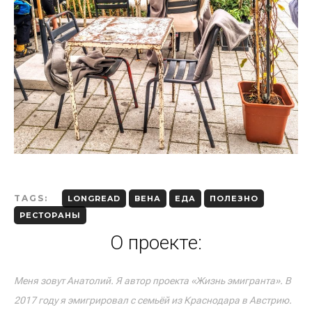
TAGS:
LONGREAD
ВЕНА
ЕДА
ПОЛЕЗНО
РЕСТОРАНЫ
О проекте:
Меня зовут Анатолий. Я автор проекта «Жизнь эмигранта». В
2017 году я эмигрировал с семьёй из Краснодара в Австрию.