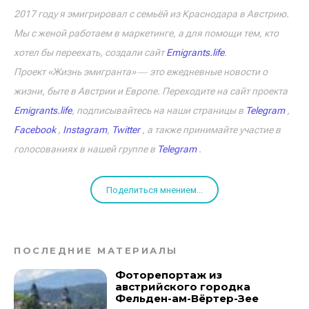
2017 году я эмигрировал с семьёй из Краснодара в Австрию.
Мы с женой работаем в маркетинге, а для помощи тем, кто
хотел бы переехать, создали сайт
Emigrants.life
.
Проект «Жизнь эмигранта» ― это ежедневные новости о
жизни, быте в Австрии и Европе. Переходите на сайт проекта
Emigrants.life
, подписывайтесь на наши страницы в
Telegram
,
Facebook
,
Instagram
,
Twitter
, а также принимайте участие в
голосованиях в нашей группе в
Telegram
.
Поделиться мнением...
ПОСЛЕДНИЕ МАТЕРИАЛЫ
Фоторепортаж из
австрийского городка
Фельден-ам-Вёртер-Зее