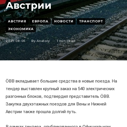
Австрии
АВСТРИЯ
ЕВРОПА
НОВОСТИ
ТРАНСПОРТ
ЭКОНОМИКА
2021-08-05
1
min. read
By
Anatoly
ÖBB вкладывает большие средства в новые поезда. На
тендер выставлен крупный заказ на 540 электрических
разгонных блоков, подтвердил представитель ÖBB.
Закупка двухэтажных поездов для Вены и Нижней
Австрии также прошла долгий путь.
В рамках тендера, опубликованного в Официальном