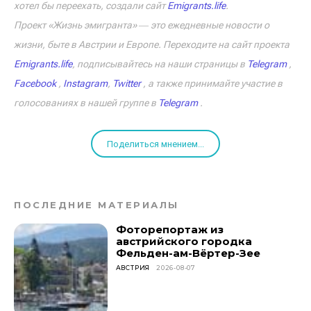
хотел бы переехать, создали сайт
Emigrants.life
.
Проект «Жизнь эмигранта» ― это ежедневные новости о
жизни, быте в Австрии и Европе. Переходите на сайт проекта
Emigrants.life
, подписывайтесь на наши страницы в
Telegram
,
Facebook
,
Instagram
,
Twitter
, а также принимайте участие в
голосованиях в нашей группе в
Telegram
.
Поделиться мнением...
ПОСЛЕДНИЕ МАТЕРИАЛЫ
Фоторепортаж из
австрийского городка
Фельден-ам-Вёртер-Зее
АВСТРИЯ
2026-08-07