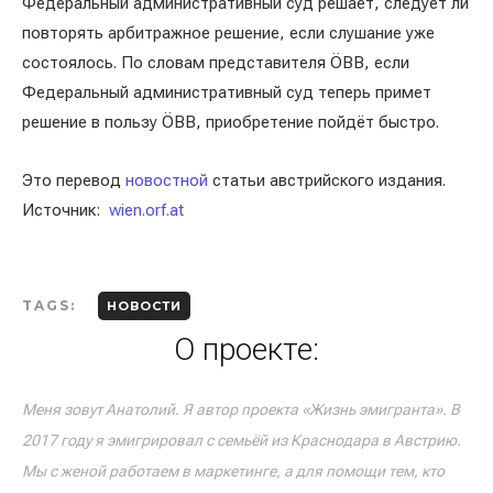
Федеральный административный суд решает, следует ли
повторять арбитражное решение, если слушание уже
состоялось. По словам представителя ÖBB, если
Федеральный административный суд теперь примет
решение в пользу ÖBB, приобретение пойдёт быстро.
Это перевод
новостной
статьи австрийского издания.
Источник:
wien.orf.at
TAGS:
НОВОСТИ
О проекте:
Меня зовут Анатолий. Я автор проекта «Жизнь эмигранта». В
2017 году я эмигрировал с семьёй из Краснодара в Австрию.
Мы с женой работаем в маркетинге, а для помощи тем, кто