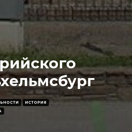
трийского
ьхельмсбург
ЛЬНОСТИ
ИСТОРИЯ
А