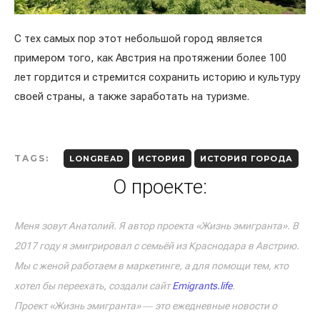
С тех самых пор этот небольшой город является
примером того, как Австрия на протяжении более 100
лет гордится и стремится сохранить историю и культуру
своей страны, а также заработать на туризме.
TAGS:
LONGREAD
ИСТОРИЯ
ИСТОРИЯ ГОРОДА
О проекте:
Меня зовут Анатолий. Я автор проекта «Жизнь эмигранта». В
2017 году я эмигрировал с семьёй из Краснодара в Австрию.
Мы с женой работаем в маркетинге, а для помощи тем, кто
хотел бы переехать, создали сайт
Emigrants.life
.
Проект «Жизнь эмигранта» ― это ежедневные новости о