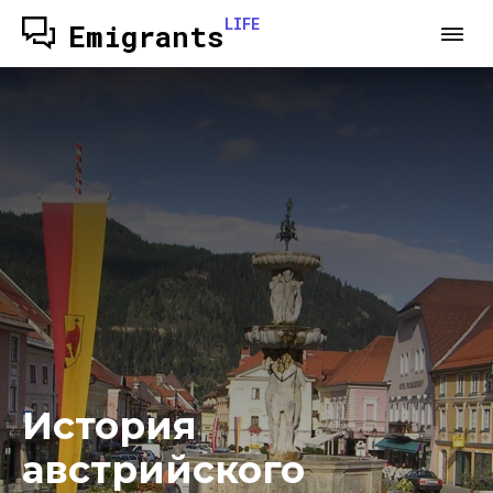
LIFE
Emigrants
История
австрийского