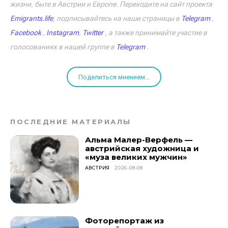
жизни, быте в Австрии и Европе. Переходите на сайт проекта
Emigrants.life
, подписывайтесь на наши страницы в
Telegram
,
Facebook
,
Instagram
,
Twitter
, а также принимайте участие в
голосованиях в нашей группе в
Telegram
.
Поделиться мнением...
ПОСЛЕДНИЕ МАТЕРИАЛЫ
Альма Малер-Верфель —
австрийская художница и
«муза великих мужчин»
АВСТРИЯ
2026-08-08
Фоторепортаж из