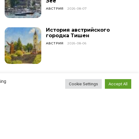
Зее
АВСТРИЯ
2026-08-07
История австрийского
городка Тишен
АВСТРИЯ
2026-08-06
Наблюдение эмигранта:
ing
насколько сложно
Cookie Settings
Accept All
найти новых друзей?
ВСЕ СТАТЬИ
2026-08-05
У меня сегодня день
рождения!
ВСЕ СТАТЬИ
2026-08-04