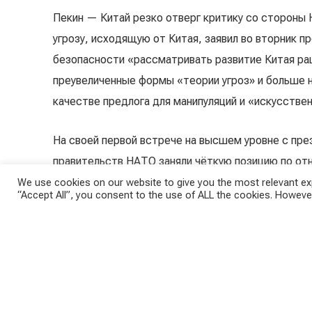
Пекин — Китай резко отверг критику со стороны
угрозу, исходящую от Китая, заявил во вторник пр
безопасности «рассматривать развитие Китая ра
преувеличенные формы «теории угроз» и больше н
качестве предлога для манипуляций и «искусстве
На своей первой встрече на высшем уровне с пр
правительств НАТО заняли чёткую позицию по от
собой «системный вызов международному порядку
We use cookies on our website to give you the most relevant exp
“Accept All”, you consent to the use of ALL the cookies. However
заключительной декларации саммита. НАТО выраз
которая противоречит основным ценностям альян
безопасности Североатлантического союза». Пек
сотрудничает «с Россией в военном отношении».
Меркель хочет «правил