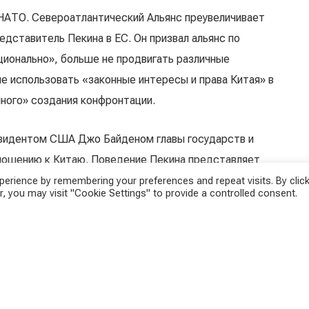
 НАТО. Североатлантический Альянс преувеличивает
едставитель Пекина в ЕС. Он призвал альянс по
ционально», больше не продвигать различные
е использовать «законные интересы и права Китая» в
нного» создания конфронтации.
езидентом США Джо Байденом главы государств и
ношению к Китаю. Поведение Пекина представляет
, основанному на правилах», — говорится в
erience by remembering your preferences and repeat visits. By click
, you may visit "Cookie Settings" to provide a controlled consent.
ил озабоченность по поводу «политики принуждения»,
са и касается областей, «имеющих отношение к
ин также быстро расширяет свой ядерный арсенал и
ьного баланса»