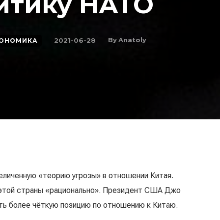
ритику НАТО
By
Anatoly
2021-06-28
ОНОМИКА
еличенную «теорию угрозы» в отношении Китая.
 этой страны «рационально». Президент США Джо
ть более чёткую позицию по отношению к Китаю.