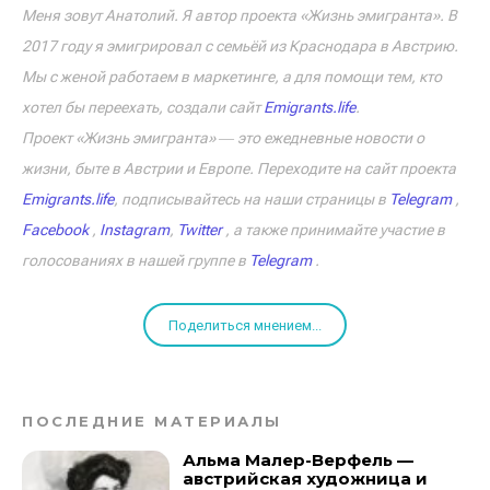
Меня зовут Анатолий. Я автор проекта «Жизнь эмигранта». В
2017 году я эмигрировал с семьёй из Краснодара в Австрию.
Мы с женой работаем в маркетинге, а для помощи тем, кто
хотел бы переехать, создали сайт
Emigrants.life
.
Проект «Жизнь эмигранта» ― это ежедневные новости о
жизни, быте в Австрии и Европе. Переходите на сайт проекта
Emigrants.life
, подписывайтесь на наши страницы в
Telegram
,
Facebook
,
Instagram
,
Twitter
, а также принимайте участие в
голосованиях в нашей группе в
Telegram
.
Поделиться мнением...
ПОСЛЕДНИЕ МАТЕРИАЛЫ
Альма Малер-Верфель —
австрийская художница и