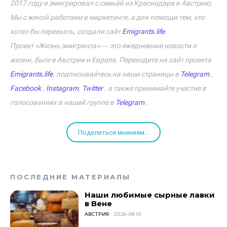
2017 году я эмигрировал с семьёй из Краснодара в Австрию.
Мы с женой работаем в маркетинге, а для помощи тем, кто
хотел бы переехать, создали сайт
Emigrants.life
.
Проект «Жизнь эмигранта» ― это ежедневные новости о
жизни, быте в Австрии и Европе. Переходите на сайт проекта
Emigrants.life
, подписывайтесь на наши страницы в
Telegram
,
Facebook
,
Instagram
,
Twitter
, а также принимайте участие в
голосованиях в нашей группе в
Telegram
.
Поделиться мнением...
ПОСЛЕДНИЕ МАТЕРИАЛЫ
Наши любимые сырные лавки
в Вене
АВСТРИЯ
2026-08-10