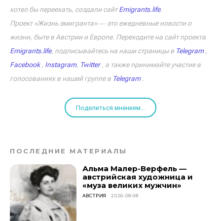
хотел бы переехать, создали сайт
Emigrants.life
.
Проект «Жизнь эмигранта» ― это ежедневные новости о
жизни, быте в Австрии и Европе. Переходите на сайт проекта
Emigrants.life
, подписывайтесь на наши страницы в
Telegram
,
Facebook
,
Instagram
,
Twitter
, а также принимайте участие в
голосованиях в нашей группе в
Telegram
.
Поделиться мнением...
ПОСЛЕДНИЕ МАТЕРИАЛЫ
Альма Малер-Верфель —
австрийская художница и
«муза великих мужчин»
АВСТРИЯ
2026-08-08