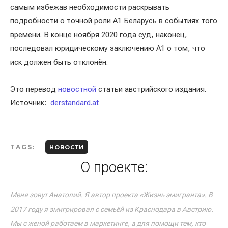
самым избежав необходимости раскрывать
подробности о точной роли A1 Беларусь в событиях того
времени. В конце ноября 2020 года суд, наконец,
последовал юридическому заключению A1 о том, что
иск должен быть отклонён.
Это перевод
новостной
статьи австрийского издания.
Источник:
derstandard.at
TAGS:
НОВОСТИ
О проекте:
Меня зовут Анатолий. Я автор проекта «Жизнь эмигранта». В
2017 году я эмигрировал с семьёй из Краснодара в Австрию.
Мы с женой работаем в маркетинге, а для помощи тем, кто