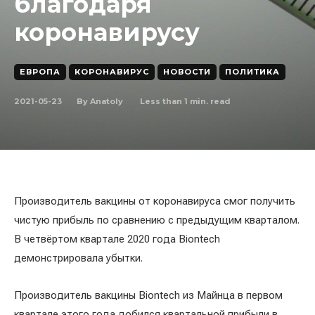
благодаря
коронавирусу
ЕВРОПА
КОРОНАВИРУС
НОВОСТИ
ПОЛИТИКА
2021-05-23
Less than 1
min. read
By
Anatoly
Производитель вакцины от коронавируса смог получить
чистую прибыль по сравнению с предыдущим кварталом.
В четвёртом квартале 2020 года Biontech
демонстрировала убытки.
Производитель вакцины Biontech из Майнца в первом
квартале этого года добился квартальной прибыли в