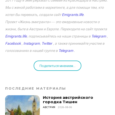
2017 году я эмигрировал с семьёй из Краснодара в Австрию.
Мы с женой работаем в маркетинге, а для помощи тем, кто
хотел бы переехать, создали сайт
Emigrants.life
.
Проект «Жизнь эмигранта» ― это ежедневные новости о
жизни, быте в Австрии и Европе. Переходите на сайт проекта
Emigrants.life
, подписывайтесь на наши страницы в
Telegram
,
Facebook
,
Instagram
,
Twitter
, а также принимайте участие в
голосованиях в нашей группе в
Telegram
.
Поделиться мнением...
ПОСЛЕДНИЕ МАТЕРИАЛЫ
История австрийского
городка Тишен
АВСТРИЯ
2026-08-06