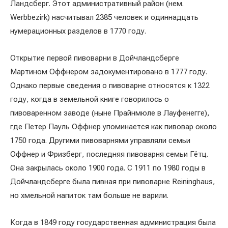
Ландсберг. Этот административный район (нем.
Werbbezirk) насчитывал 2385 человек и одиннадцать
нумерационных разделов в 1770 году.
Открытие первой пивоварни в Дойчландсберге
Мартином Оффнером задокументировано в 1777 году.
Однако первые сведения о пивоварне относятся к 1322
году, когда в земельной книге говорилось о
пивоваренном заводе (ныне Прайнмюле в Лауфенегге),
где Петер Пауль Оффнер упоминается как пивовар около
1750 года. Другими пивоварнями управляли семьи
Оффнер и Фризберг, последняя пивоварня семьи Гётц.
Она закрылась около 1900 года. С 1911 по 1980 годы в
Дойчландсберге была пивная при пивоварне Reininghaus,
но хмельной напиток там больше не варили.
Когда в 1849 году государственная администрация была