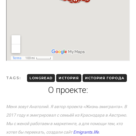
TAGS:
LONGREAD
ИСТОРИЯ
ИСТОРИЯ ГОРОДА
О проекте:
Меня зовут Анатолий. Я автор проекта «Жизнь эмигранта». В
2017 году я эмигрировал с семьёй из Краснодара в Австрию.
Мы с женой работаем в маркетинге, а для помощи тем, кто
хотел бы переехать, создали сайт
Emigrants.life
.