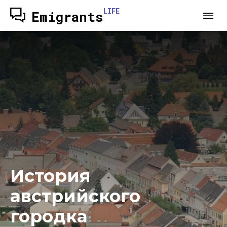
LIFE
Emigrants
История
австрийского
городка