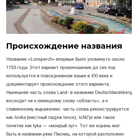
Происхождение названия
Название «Lonsperch» впервые было упомянуто около
1153 года. Этот вариант произношения до сих пор
используется в повседневном языке в XXI веке и
документирует происхождение этого варианта.
Нынешняя часть слова Land- в названии Deutschlandsberg
восходит не к немецкому слову «область», а к
славянскому выражению: часть слова реконструируется
как
lonka
(местный падеж lonce), loNč’je или такое
понятие как lǫka — «мокрый луг». Тот же корень мог
быть в названии реки Ласниц, на которой расположен