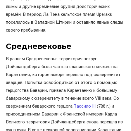
яшмы и другие кремнёвые орудия доисторических
времён. В период Ла Тэна кельтское племя Uperaks
поселилось в Западной Штирии и оставило явные следы
своего пребывания.
Средневековье
В раннем Средневековье территория вокруг
Дойчландсберга была частью славянского княжества
Карантания, которое вскоре перешло под сюзеренитет
аварцев. Попытка освободиться от этого с помощью
герцогства Баварии, привела Карантанию к бо́льшему
баварскому сюзеренитету в течение всего VIII века. Со
свержением баварского герцога
Тассило III
(788 г.) и
присоединением Баварии к Франкской империи Карла
Великого территория Дойчландсберга снова перешла из
рук в руки. В ходе церковной реорганизации Карантании,