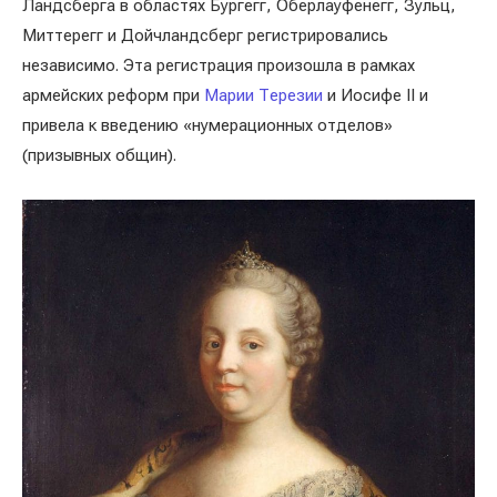
Ландсберга в областях Бургегг, Оберлауфенегг, Зульц,
Миттерегг и Дойчландсберг регистрировались
независимо. Эта регистрация произошла в рамках
армейских реформ при
Марии Терезии
и Иосифе II и
привела к введению «нумерационных отделов»
(призывных общин).