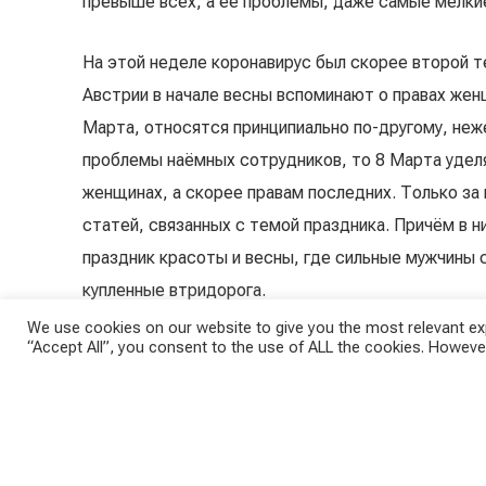
превыше всех, а её проблемы, даже самые мелкие
На этой неделе коронавирус был скорее второй т
Австрии в начале весны вспоминают о правах женщ
Марта, относятся принципиально по-другому, неж
проблемы наёмных сотрудников, то 8 Марта удел
женщинах, а скорее правам последних. Только за
статей, связанных с темой праздника. Причём в н
праздник красоты и весны, где сильные мужчины 
купленные втридорога.
We use cookies on our website to give you the most relevant exp
“Accept All”, you consent to the use of ALL the cookies. However
Например,
поднималась
проблема права женщины 
сегодня. Также уделялось много внимания двум а
Во время пандемии количество домашней неоплачи