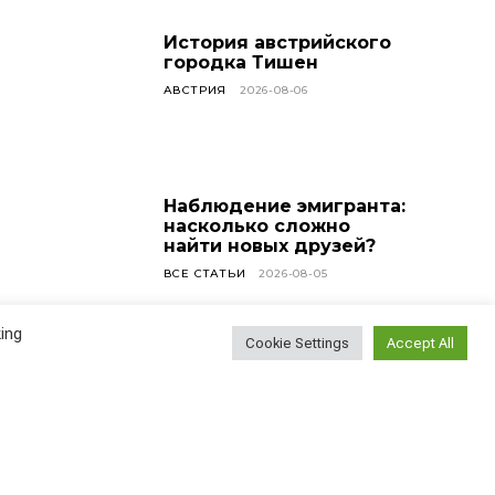
История австрийского
городка Тишен
АВСТРИЯ
2026-08-06
Наблюдение эмигранта:
насколько сложно
найти новых друзей?
ВСЕ СТАТЬИ
2026-08-05
ing
Cookie Settings
Accept All
У меня сегодня день
рождения!
ВСЕ СТАТЬИ
2026-08-04