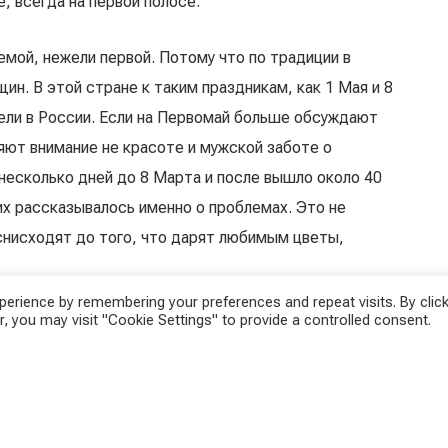
, всегда на первой полосе.
емой, нежели первой. Потому что по традиции в
ин. В этой стране к таким праздникам, как 1 Мая и 8
ели в России. Если на Первомай больше обсуждают
яют внимание не красоте и мужской заботе о
 несколько дней до 8 Марта и после вышло около 40
их рассказывалось именно о проблемах. Это не
снисходят до того, что дарят любимым цветы,
erience by remembering your preferences and repeat visits. By click
, you may visit "Cookie Settings" to provide a controlled consent.
на аборт, которое им приходится отстаивать даже
ктуальным вопросам: коронавирусу и правам женщин.
ваемой работы увеличилось, и всё это легло на плечи