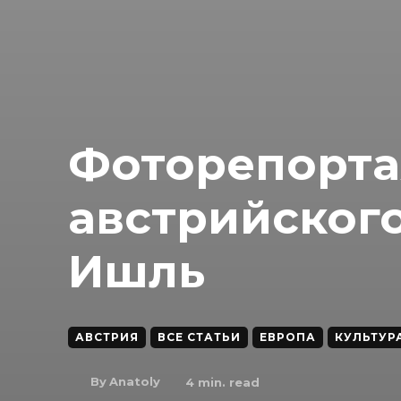
Фоторепорта
австрийского
Ишль
АВСТРИЯ
ВСЕ СТАТЬИ
ЕВРОПА
КУЛЬТУР
By
Anatoly
4
min. read