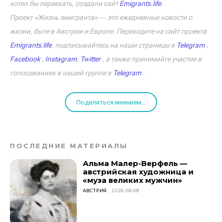
хотел бы переехать, создали сайт
Emigrants.life
.
Проект «Жизнь эмигранта» ― это ежедневные новости о
жизни, быте в Австрии и Европе. Переходите на сайт проекта
Emigrants.life
, подписывайтесь на наши страницы в
Telegram
,
Facebook
,
Instagram
,
Twitter
, а также принимайте участие в
голосованиях в нашей группе в
Telegram
.
Поделиться мнением...
ПОСЛЕДНИЕ МАТЕРИАЛЫ
Альма Малер-Верфель —
австрийская художница и
«муза великих мужчин»
АВСТРИЯ
2026-08-08