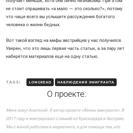
получает меньше, хотя они лично незнакомы. При этом
не стоит спрашивать «а мало — это сколько?», потому
что чаще всего вы услышите рассуждения богатого
человека о жизни бедных.
Вот такой взгляд на мифы австрийцев у нас получился.
Уверен, что это лишь первая часть статьи, а за пару лет
наберётся материалов ещё на одну статью.
TAGS:
LONGREAD
НАБЛЮДЕНИЯ ЭМИГРАНТА
О проекте:
Меня зовут Анатолий. Я автор проекта «Жизнь эмигранта». В
2017 году я эмигрировал с семьёй из Краснодара в Австрию.
Мы с женой работаем в маркетинге, а для помощи тем, кто