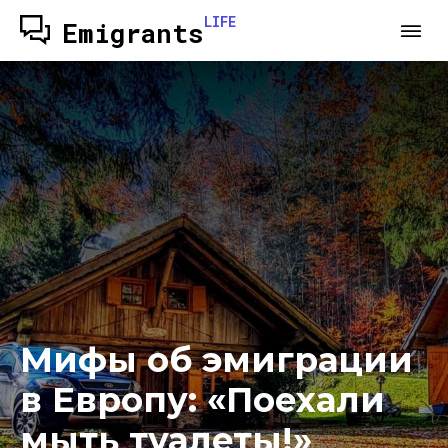
LIFE
Emigrants
Мифы об эмиграции
в Европу: «Поехали
мыть туалеты!»