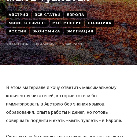
АВСТРИЯ
ВСЕ СТАТЬИ
ЕВРОПА
МИФЫ О ЕВРОПЕ
МОЁ МНЕНИЕ
ПОЛИТИКА
РОССИЯ
ЭКОНОМИКА
ЭМИГРАЦИЯ
2021-02-04
5
min. read
By
Anatoly
В этом материале я хочу ответить максимальному
количеству читателей, которые хотели бы
иммигрировать в Австрию без знания языков,
образования, опыта работы и денег, но готовы
совершать подвиги и ехать «мыть туалеты» в Европе.
Сколько я себя помню, часто слышал высказывание о