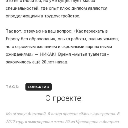
это не относится, но уже существует масса
специальностей, где опыт плюс диплом являются
определяющими в трудоустройстве.
Так вот, отвечаю на ваш вопрос: «Как переехать в
Европу без образования, опыта работы, знания языков,
но с огромным желанием и скромными зарплатными
ожиданиями» — НИКАК! Время «мытья туалетов»
закончилось ещё 20 лет назад.
TAGS:
LONGREAD
О проекте:
Меня зовут Анатолий. Я автор проекта «Жизнь эмигранта». В
2017 году я эмигрировал с семьёй из Краснодара в Австрию.