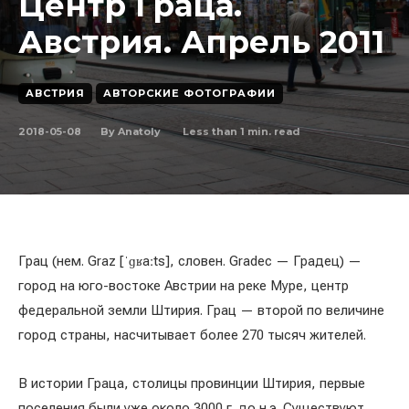
Центр Граца.
Австрия. Апрель 2011
АВСТРИЯ
АВТОРСКИЕ ФОТОГРАФИИ
2018-05-08
Less than 1
min. read
By
Anatoly
Грац (нем. Graz [ˈɡʁaːts], словен. Gradec — Градец) —
город на юго-востоке Австрии на реке Муре, центр
федеральной земли Штирия. Грац — второй по величине
город страны, насчитывает более 270 тысяч жителей.
В истории Граца, столицы провинции Штирия, первые
поселения были уже около 3000 г. до н.э. Существуют