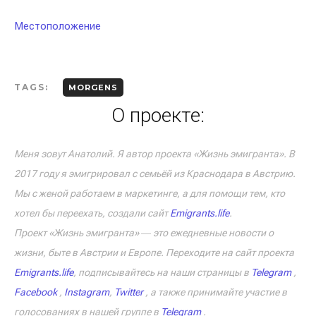
Местоположение
TAGS:
MORGENS
О проекте:
Меня зовут Анатолий. Я автор проекта «Жизнь эмигранта». В
2017 году я эмигрировал с семьёй из Краснодара в Австрию.
Мы с женой работаем в маркетинге, а для помощи тем, кто
хотел бы переехать, создали сайт
Emigrants.life
.
Проект «Жизнь эмигранта» ― это ежедневные новости о
жизни, быте в Австрии и Европе. Переходите на сайт проекта
Emigrants.life
, подписывайтесь на наши страницы в
Telegram
,
Facebook
,
Instagram
,
Twitter
, а также принимайте участие в
голосованиях в нашей группе в
Telegram
.