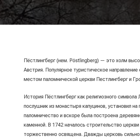
Пёстлингберг (нем. Pöstlingberg) — это холм выс
Австрия. Популярное туристическое направление
местом паломнической церкви Пестлингберг и Гр
История Пёстлингберг как религиозного символа 
послушник из монастыря капуцинов, установил на г
паломничество и вскоре была построена деревянн
каменной. В 1742 началось строительство церкви 
торжественно освящена. Дважды церковь сильно с