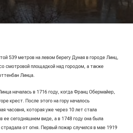
отой 539 метров на левом берегу Дуная в городе Линц,
 со смотровой площадкой над городом, а также
оттенбан Линца.
Линца началась в 1716 году, когда Франц Обермайер,
оре крест. После этого на гору началось
ая часовня, которая уже через 10 лет стала
в ее сегодняшнем виде, а в 1748 году она была
традала от огня. Первый пожар случился в мае 1919