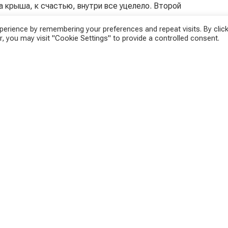
а крыша, к счастью, внутри все уцелело. Второй
и уничтожил крышу и две башни, которые были
erience by remembering your preferences and repeat visits. By click
, you may visit "Cookie Settings" to provide a controlled consent.