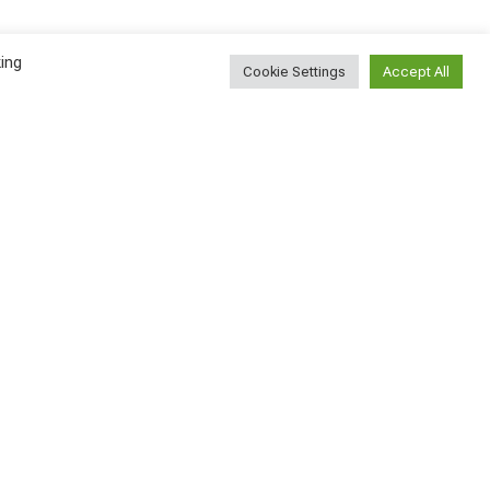
ing
Cookie Settings
Accept All
Наблюдение эмигранта:
насколько сложно
найти новых друзей?
ВСЕ СТАТЬИ
2026-08-05
У меня сегодня день
рождения!
ВСЕ СТАТЬИ
2026-08-04
Найти
Поиск...