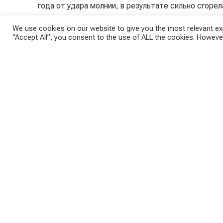
года от удара молнии, в результате сильно сгорел
пожар произошел в 1960 году от паяльной лампы 
We use cookies on our website to give you the most relevant exp
восстановлены.
“Accept All”, you consent to the use of ALL the cookies. However