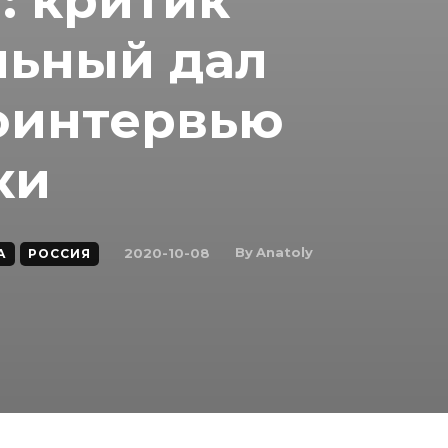
: критик
льный дал
оинтервью
ки
By
Anatoly
2020-10-08
А
РОССИЯ