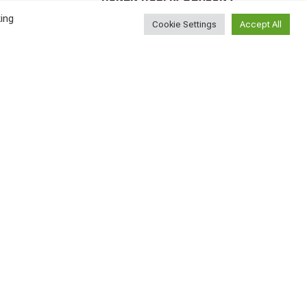
найти новых друзей?
ing
ВСЕ СТАТЬИ
2026-08-05
Cookie Settings
Accept All
У меня сегодня день
рождения!
ВСЕ СТАТЬИ
2026-08-04
Найти
Поиск...