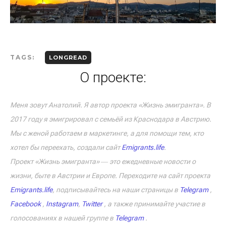
TAGS:
LONGREAD
О проекте:
Меня зовут Анатолий. Я автор проекта «Жизнь эмигранта». В
2017 году я эмигрировал с семьёй из Краснодара в Австрию.
Мы с женой работаем в маркетинге, а для помощи тем, кто
хотел бы переехать, создали сайт
Emigrants.life
.
Проект «Жизнь эмигранта» ― это ежедневные новости о
жизни, быте в Австрии и Европе. Переходите на сайт проекта
Emigrants.life
, подписывайтесь на наши страницы в
Telegram
,
Facebook
,
Instagram
,
Twitter
, а также принимайте участие в
голосованиях в нашей группе в
Telegram
.