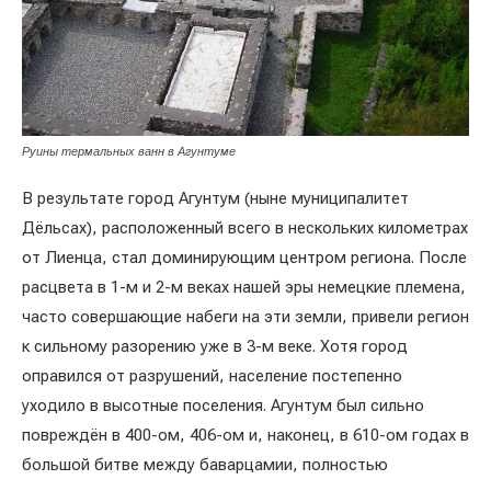
Руины термальных ванн в Агунтуме
В результате город Агунтум (ныне муниципалитет
Дёльсах), расположенный всего в нескольких километрах
от Лиенца, стал доминирующим центром региона. После
расцвета в 1-м и 2-м веках нашей эры немецкие племена,
часто совершающие набеги на эти земли, привели регион
к сильному разорению уже в 3-м веке. Хотя город
оправился от разрушений, население постепенно
уходило в высотные поселения. Агунтум был сильно
повреждён в 400-ом, 406-ом и, наконец, в 610-ом годах в
большой битве между баварцамии, полностью