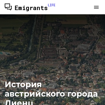
LIFE
Emigrants
История
австрийского города
Лиенц