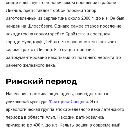
свидетельствует о человеческом поселении в районе
Лиенца, представляет собой плоский топор,
изготовленный из серпентина около 2000 г. до н.э. Он был
найден на Шлоссберге. Однако самое старое поселение
находится на горном хребте Брайтегге в соседнем
городе Нуссдорф-Дебант, что расположен в четырех
километрах от Лиенца. Его существование
задокументировано находками от позднего неолита до
раннего железного века.
Римский период
Население, проживающее здесь, принадлежало к
уникальной культуре
Фритценс-Санцено
. Эта
археологическая группа эпохи железного века латенского
периода в области Альп. Находки датировались
примерно до 400 г. до н.э. Кельты вошли в современный