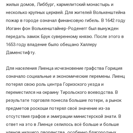
жилых домов, Либбург, кармелитский монастырь и
несколько крупных церквей. Для жителей Волькенштейна
пожар в городе означал финансовую гибель. В 1642 году
Иоганн фон Волькенштайнер-Роденегг был вынужден
передать замок Брук суверенному князю. После этого в
1653 году владение было обещано Халлеру
Даменстифту.
Для населения Лиенца исчезновение графства Гориция
означало социальные и экономические перемены. Лиенц
потерял свою роль центра Горизского уезда и
переместился на окраину Тирольского воеводства. В
результате торговля понесла большие потери, а рынок
предметов роскоши потерял своё значение из-за
отсутствия графов и эмиграции министерской знати. В
ответ на это в Лиенце селилось всё больше и больше
членов низшего дворянства, особенно благородных