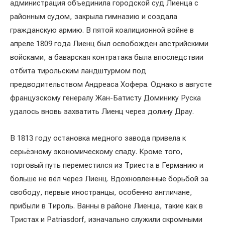
администрация объединила городской суд Лиенца с
районным судом, закрыла гимназию и создала
гражданскую армию. В пятой коалиционной войне в
апреле 1809 года Лиенц был освобожден австрийскими
войсками, а баварская контратака была впоследствии
отбита тирольским ландштурмом под
предводительством Андреаса Хофера. Однако в августе
французскому генералу Жан-Батисту Доминику Руска
удалось вновь захватить Лиенц через долину Драу.
В 1813 году остановка медного завода привела к
серьёзному экономическому спаду. Кроме того,
торговый путь переместился из Триеста в Германию и
больше не вёл через Лиенц. Вдохновленные борьбой за
свободу, первые иностранцы, особенно англичане,
прибыли в Тироль. Ванны в районе Лиенца, такие как в
Тристах и Patriasdorf, изначально служили скромными