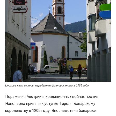
Церковь кармелитов, переданная францисканцам в 1785 году
Поражения Австрии в коалиционных войнах против
Наполеона привели к уступке Тироля Баварскому
королевству в 1805 году. Впоследствии баварская