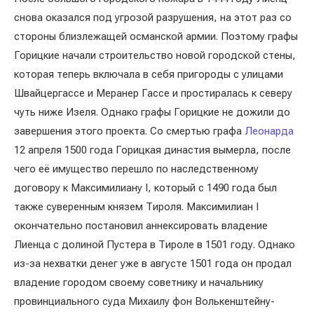
снова оказался под угрозой разрушения, на этот раз со
стороны близлежащей османской армии. Поэтому графы
Горицкие начали строительство новой городской стены,
которая теперь включала в себя пригороды с улицами
Швайцергассе и Меранер Гассе и простиралась к северу
чуть ниже Изеля. Однако графы Горицкие не дожили до
завершения этого проекта. Со смертью графа
Леонарда
12 апреля 1500 года Горицкая династия вымерла, после
чего её имущество перешло по наследственному
договору к Максимилиану I, который с 1490 года был
также суверенным князем Тироля. Максимилиан I
окончательно постановил аннексировать владение
Лиенца с долиной Пустера в Тироле в 1501 году. Однако
из-за нехватки денег уже в августе 1501 года он продал
владение городом своему советнику и начальнику
провинциального суда Михаилу фон Волькенштейну-