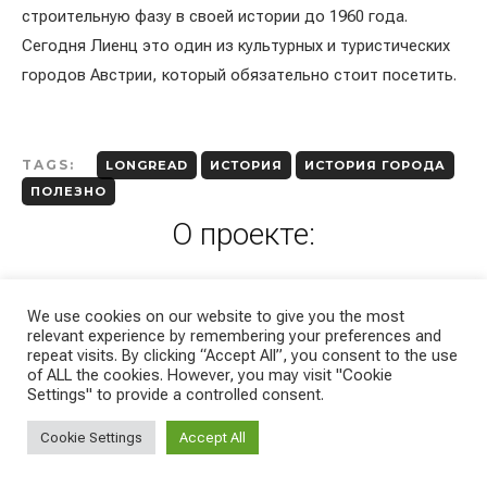
строительную фазу в своей истории до 1960 года.
Сегодня Лиенц это один из культурных и туристических
городов Австрии, который обязательно стоит посетить.
TAGS:
LONGREAD
ИСТОРИЯ
ИСТОРИЯ ГОРОДА
ПОЛЕЗНО
О проекте:
Меня зовут Анатолий. Я автор проекта «Жизнь эмигранта». В
We use cookies on our website to give you the most
2017 году я эмигрировал с семьёй из Краснодара в Австрию.
relevant experience by remembering your preferences and
Мы с женой работаем в маркетинге, а для помощи тем, кто
repeat visits. By clicking “Accept All”, you consent to the use
of ALL the cookies. However, you may visit "Cookie
хотел бы переехать, создали сайт
Emigrants.life
.
Settings" to provide a controlled consent.
Проект «Жизнь эмигранта» ― это ежедневные новости о
Cookie Settings
Accept All
жизни, быте в Австрии и Европе. Переходите на сайт проекта
Emigrants.life
, подписывайтесь на наши страницы в
Telegram
,