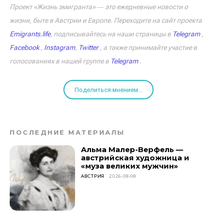
Проект «Жизнь эмигранта» ― это ежедневные новости о
жизни, быте в Австрии и Европе. Переходите на сайт проекта
Emigrants.life
, подписывайтесь на наши страницы в
Telegram
,
Facebook
,
Instagram
,
Twitter
, а также принимайте участие в
голосованиях в нашей группе в
Telegram
.
Поделиться мнением...
ПОСЛЕДНИЕ МАТЕРИАЛЫ
Альма Малер-Верфель —
австрийская художница и
«муза великих мужчин»
АВСТРИЯ
2026-08-08