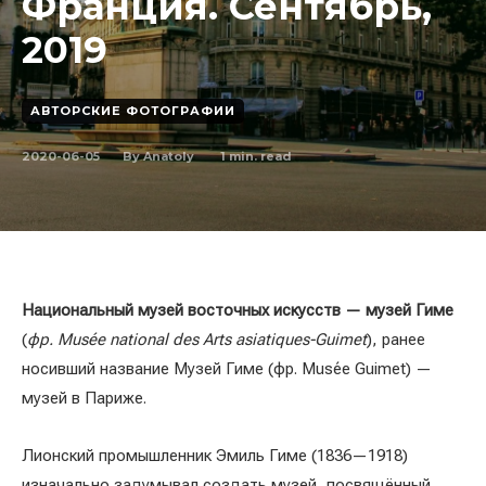
Франция. Сентябрь,
2019
АВТОРСКИЕ ФОТОГРАФИИ
2020-06-05
1
min. read
By
Anatoly
Национальный музей восточных искусств — музей Гиме
(
фр. Musée national des Arts asiatiques-Guimet
), ранее
носивший название Музей Гиме (фр. Musée Guimet) —
музей в Париже.
Лионский промышленник Эмиль Гиме (1836—1918)
изначально задумывал создать музей, посвящённый