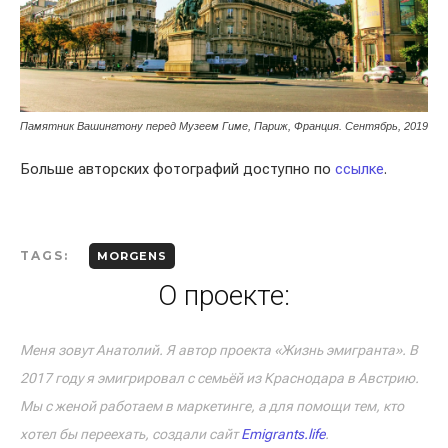
Памятник Вашингтону перед Музеем Гиме, Париж, Франция. Сентябрь, 2019
Больше авторских фотографий доступно по
ссылке
.
TAGS:
MORGENS
О проекте:
Меня зовут Анатолий. Я автор проекта «Жизнь эмигранта». В
2017 году я эмигрировал с семьёй из Краснодара в Австрию.
Мы с женой работаем в маркетинге, а для помощи тем, кто
хотел бы переехать, создали сайт
Emigrants.life
.