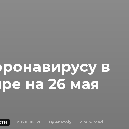
оронавирусу в
ре на 26 мая
By
Anatoly
2020-05-26
2
min. read
СТИ