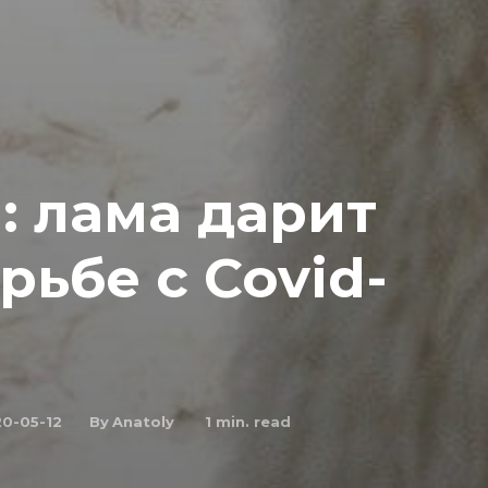
: лама дарит
рьбе с Covid-
By
Anatoly
0-05-12
1
min. read