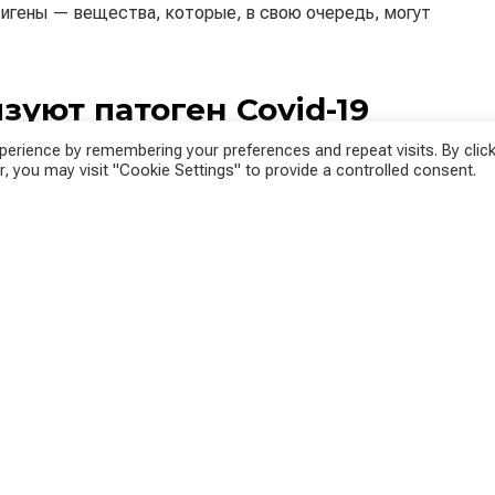
тигены — вещества, которые, в свою очередь, могут
уют патоген Covid-19
erience by remembering your preferences and repeat visits. By click
оккупируют белки в оболочке вируса, которые
, you may visit "Cookie Settings" to provide a controlled consent.
е белки, красные на рисунке ниже), с помощью
ые стенки клеток человека или животного и
ирование.