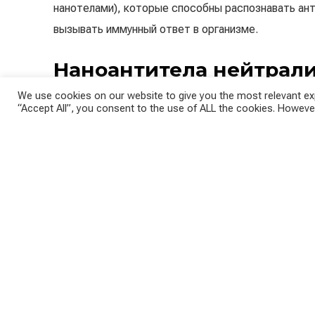
нанотелами), которые способны распознавать ан
вызывать иммунный ответ в организме.
Наноантитела нейтрализ
We use cookies on our website to give you the most relevant exp
Антитела, найденные в крови ламы, по-видимому, 
“Accept All”, you consent to the use of ALL the cookies. However
выступают наружу (так называемые остроконечны
которого патоген SARS-CoV-2 захватывает наружн
проникает в них, тем самым предотвращая инфиц