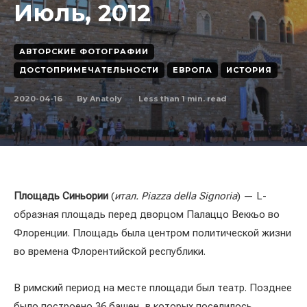
Июль, 2012
АВТОРСКИЕ ФОТОГРАФИИ
ДОСТОПРИМЕЧАТЕЛЬНОСТИ
ЕВРОПА
ИСТОРИЯ
2020-04-16
Less than 1
min. read
By
Anatoly
Площадь Синьории
(
итал. Piazza della Signoria
) — L-
образная площадь перед дворцом Палаццо Веккьо во
Флоренции. Площадь была центром политической жизни
во времена Флорентийской республики.
В римский период на месте площади был театр. Позднее
было построено 36 башен, в которых поселилось