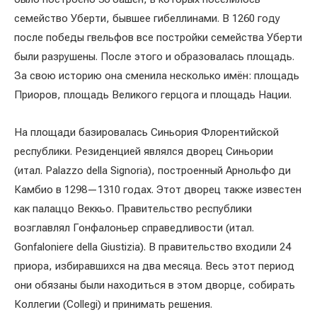
семейство Уберти, бывшее гибеллинами. В 1260 году
после победы гвельфов все постройки семейства Уберти
были разрушены. После этого и образовалась площадь.
За свою историю она сменила несколько имён: площадь
Приоров, площадь Великого герцога и площадь Нации.
На площади базировалась Синьория Флорентийской
республики. Резиденцией являлся дворец Синьории
(итал. Palazzo della Signoria), построенный Арнольфо ди
Камбио в 1298—1310 годах. Этот дворец также известен
как палаццо Веккьо. Правительство республики
возглавлял Гонфалоньер справедливости (итал.
Gonfaloniere della Giustizia). В правительство входили 24
приора, избиравшихся на два месяца. Весь этот период
они обязаны были находиться в этом дворце, собирать
Коллегии (Collegi) и принимать решения.