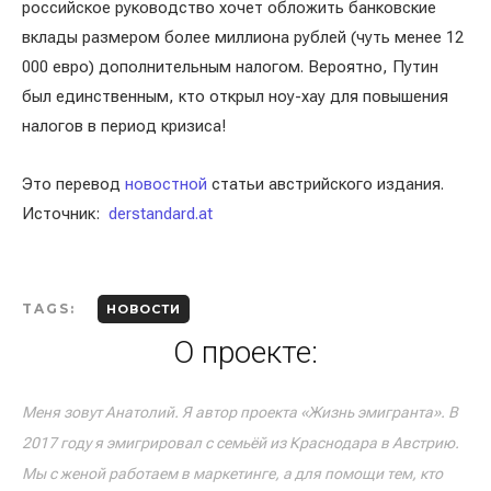
российское руководство хочет обложить банковские
вклады размером более миллиона рублей (чуть менее 12
000 евро) дополнительным налогом. Вероятно, Путин
был единственным, кто открыл ноу-хау для повышения
налогов в период кризиса!
Это перевод
новостной
статьи австрийского издания.
Источник:
derstandard.at
TAGS:
НОВОСТИ
О проекте:
Меня зовут Анатолий. Я автор проекта «Жизнь эмигранта». В
2017 году я эмигрировал с семьёй из Краснодара в Австрию.
Мы с женой работаем в маркетинге, а для помощи тем, кто