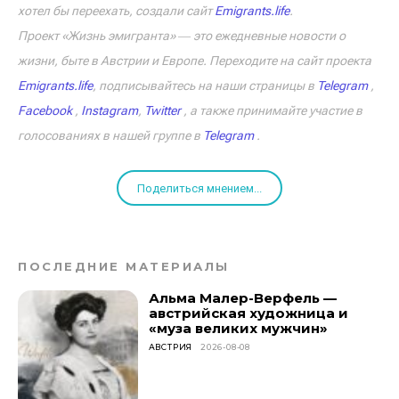
хотел бы переехать, создали сайт
Emigrants.life
.
Проект «Жизнь эмигранта» ― это ежедневные новости о
жизни, быте в Австрии и Европе. Переходите на сайт проекта
Emigrants.life
, подписывайтесь на наши страницы в
Telegram
,
Facebook
,
Instagram
,
Twitter
, а также принимайте участие в
голосованиях в нашей группе в
Telegram
.
Поделиться мнением...
ПОСЛЕДНИЕ МАТЕРИАЛЫ
Альма Малер-Верфель —
австрийская художница и
«муза великих мужчин»
АВСТРИЯ
2026-08-08