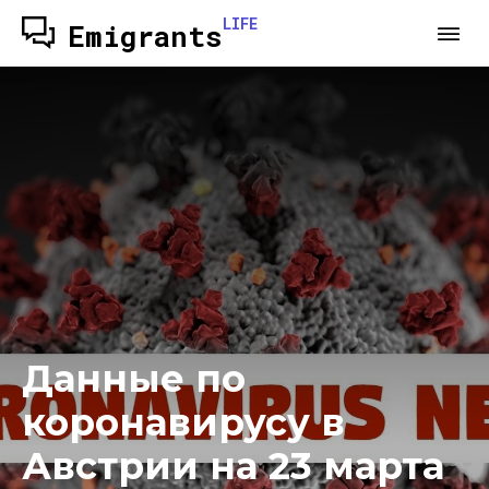
LIFE
Emigrants
Данные по
коронавирусу в
Австрии на 23 марта