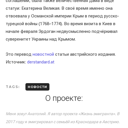
соглашении, была также величественная дама в виде
статуи: Екатерина Великая. В своё время именно она
отвоевала у Османской империи Крым в период русско-
турецкой войны (1768–1774). Во время визита в Киев в
начале февраля Эрдоган недвусмысленно подчёркивал
суверенитет Украины над Крымом.
Это перевод
новостной
статьи австрийского издания.
Источник:
derstandard.at
TAGS:
НОВОСТИ
О проекте:
Меня зовут Анатолий. Я автор проекта «Жизнь эмигранта». В
2017 году я эмигрировал с семьёй из Краснодара в Австрию.