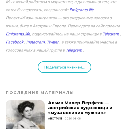
Мы с женой работаем в маркетинге, а для помощи тем, кто
хотел бы переехать, создали сайт
Emigrants.life
.
Проект «Жизнь эмигранта» ― это ежедневные новости о
жизни, быте в Австрии и Европе. Переходите на сайт проекта
Emigrants.life
, подписывайтесь на наши страницы в
Telegram
,
Facebook
,
Instagram
,
Twitter
, а также принимайте участие в
голосованиях в нашей группе в
Telegram
.
Поделиться мнением...
ПОСЛЕДНИЕ МАТЕРИАЛЫ
Альма Малер-Верфель —
австрийская художница и
«муза великих мужчин»
АВСТРИЯ
2026-08-08