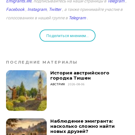
Emigrants.life
, подписывайтесь на наши страницы в
Telegram
,
Facebook
,
Instagram
,
Twitter
, а также принимайте участие в
голосованиях в нашей группе в
Telegram
.
Поделиться мнением...
ПОСЛЕДНИЕ МАТЕРИАЛЫ
История австрийского
городка Тишен
АВСТРИЯ
2026-08-06
Наблюдение эмигранта:
насколько сложно найти
новых друзей?