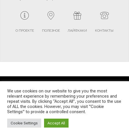
О ПРОЕКТЕ
ПОЛЕЗНОЕ
ЛАЙФХАКИ
КОНТАКТЫ
TERMS AND CONDITIONS
PRIVACY POLICY
SITEMAP
We use cookies on our website to give you the most
relevant experience by remembering your preferences and
repeat visits. By clicking “Accept All”, you consent to the use
© Emigrants Life WordPress Theme by TagDiv
of ALL the cookies. However, you may visit "Cookie
Settings" to provide a controlled consent.
Cookie Settings
Accept All