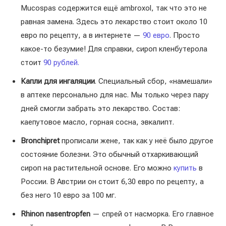
Mucospas содержится ещё ambroxol, так что это не
равная замена. Здесь это лекарство стоит около 10
евро по рецепту, а в интернете —
90 евро
. Просто
какое-то безумие! Для справки, сироп кленбутерола
стоит
90 рублей.
Капли для ингаляции
. Специальный сбор, «намешали»
в аптеке персонально для нас. Мы только через пару
дней смогли забрать это лекарство. Состав:
каепутовое масло, горная сосна, эвкалипт.
Bronchipret
прописали жене, так как у неё было другое
состояние болезни. Это обычный отхаркивающий
сироп на растительной основе. Его можно
купить
в
России. В Австрии он стоит 6,30 евро по рецепту, а
без него 10 евро за 100 мг.
Rhinon nasentropfen
— спрей от насморка. Его главное