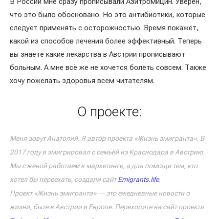
В России мне сразу прописывали Азитромицин. Уверен,
что это было обосновано. Но это антибиотики, которые
следует применять с осторожностью. Время покажет,
какой из способов лечения более эффективный. Теперь
вы знаете какие лекарства в Австрии прописывают
больным. А мне всё же не хочется болеть совсем. Также
хочу пожелать здоровья всем читателям.
О проекте:
Меня зовут Анатолий. Я автор проекта «Жизнь эмигранта». В
2017 году я эмигрировал с семьёй из Краснодара в Австрию.
Мы с женой работаем в маркетинге, а для помощи тем, кто
хотел бы переехать, создали сайт
Emigrants.life
.
Проект «Жизнь эмигранта» ― это ежедневные новости о
жизни, быте в Австрии и Европе. Переходите на сайт проекта