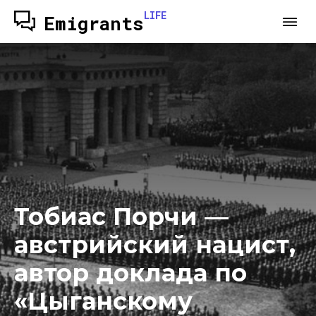
LIFE
Emigrants
Тобиас Порчи —
австрийский нацист,
автор доклада по
«Цыганскому