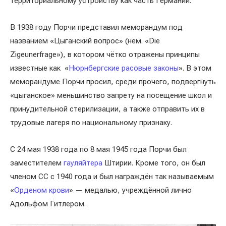
территориальному устройству как часть Германии.
В 1938 году Порчи представил меморандум под
названием «Цыганский вопрос» (нем. «Die
Zigeunerfrage»), в котором чётко отражены принципы
известные как «
Нюрнбергские расовые законы
». В этом
меморандуме Порчи просил, среди прочего, подвергнуть
«цыганское» меньшинство запрету на посещение школ и
принудительной стерилизации, а также отправить их в
трудовые лагеря по национальному признаку.
С 24 мая 1938 года по 8 мая 1945 года Порчи был
заместителем
гауляйтера
Штирии. Кроме того, он был
членом СС с 1940 года и был награждён так называемым
«
Орденом крови
» — медалью, учреждённой лично
Адольфом Гитлером.