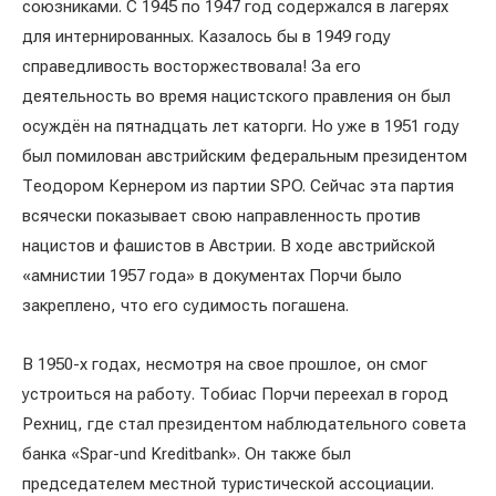
союзниками. С 1945 по 1947 год содержался в лагерях
для интернированных. Казалось бы в 1949 году
справедливость восторжествовала! За его
деятельность во время нацистского правления он был
осуждён на пятнадцать лет каторги. Но уже в 1951 году
был помилован австрийским федеральным президентом
Теодором Кернером из партии SPO. Сейчас эта партия
всячески показывает свою направленность против
нацистов и фашистов в Австрии. В ходе австрийской
«амнистии 1957 года» в документах Порчи было
закреплено, что его судимость погашена.
В 1950-х годах, несмотря на свое прошлое, он смог
устроиться на работу. Тобиас Порчи переехал в город
Рехниц, где стал президентом наблюдательного совета
банка «Spar-und Kreditbank». Он также был
председателем местной туристической ассоциации.