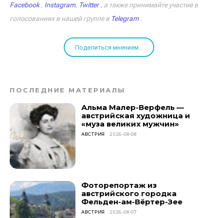
Facebook
,
Instagram
,
Twitter
, а также принимайте участие в
голосованиях в нашей группе в
Telegram
.
Поделиться мнением...
ПОСЛЕДНИЕ МАТЕРИАЛЫ
Альма Малер-Верфель —
австрийская художница и
«муза великих мужчин»
АВСТРИЯ
2026-08-08
Фоторепортаж из
австрийского городка
Фельден-ам-Вёртер-Зее
АВСТРИЯ
2026-08-07