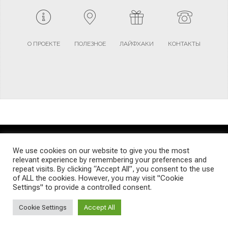
О ПРОЕКТЕ
ПОЛЕЗНОЕ
ЛАЙФХАКИ
КОНТАКТЫ
TERMS AND CONDITIONS
PRIVACY POLICY
SITEMAP
We use cookies on our website to give you the most
relevant experience by remembering your preferences and
repeat visits. By clicking “Accept All”, you consent to the use
© Emigrants Life WordPress Theme by TagDiv
of ALL the cookies. However, you may visit "Cookie
Settings" to provide a controlled consent.
Cookie Settings
Accept All
Social Media Auto Publish
Powered By :
XYZScripts.com