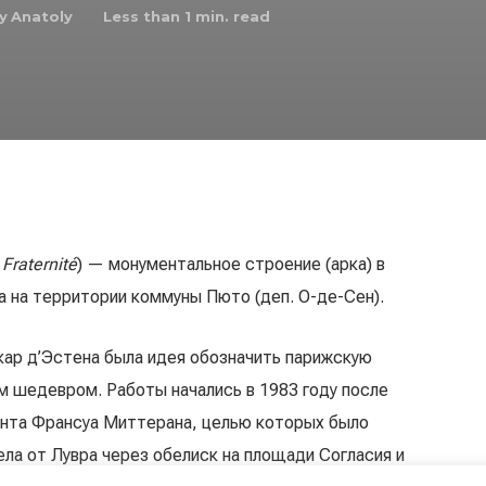
y
Anatoly
Less than 1
min. read
Fraternité
) — монументальное строение (арка) в
а на территории коммуны Пюто (деп. О-де-Сен).
ар д’Эстена была идея обозначить парижскую
 шедевром. Работы начались в 1983 году после
ента Франсуа Миттерана, целью которых было
ла от Лувра через обелиск на площади Согласия и