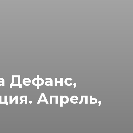
а Дефанс,
ция. Апрель,