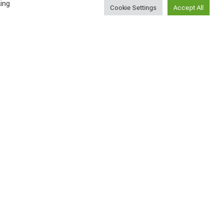
насколько сложно
ing
Cookie Settings
Accept All
найти новых друзей?
ВСЕ СТАТЬИ
2026-08-05
У меня сегодня день
рождения!
ВСЕ СТАТЬИ
2026-08-04
Лучшие винные бары
Вены
АВСТРИЯ
2026-08-03
Найти
Поиск...