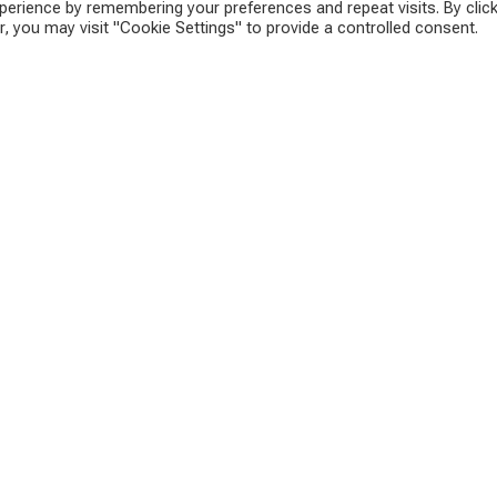
erience by remembering your preferences and repeat visits. By click
, you may visit "Cookie Settings" to provide a controlled consent.
». В 2017 году я эмигрировал с семьёй из Краснодара в
щи тем, кто хотел бы переехать, создали сайт
Emigrants.life
.
изни, быте в Австрии и Европе. Переходите на сайт проекта
ram
,
Facebook
,
Instagram
,
Twitter
, а также принимайте