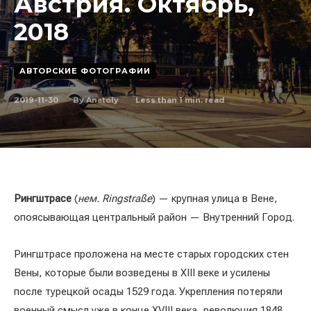
Австрия. Октябрь,
2018
АВТОРСКИЕ ФОТОГРАФИИ
2019-11-30
Less than 1
min. read
By
Anatoly
Рингштрасе
(
нем. Ringstraße
) — крупная улица в Вене,
опоясывающая центральный район — Внутренний Город.
Рингштрасе проложена на месте старых городских стен
Вены, которые были возведены в XIII веке и усилены
после турецкой осады 1529 года. Укрепления потеряли
военный смысл уже в конце XVIII века, революция 1848