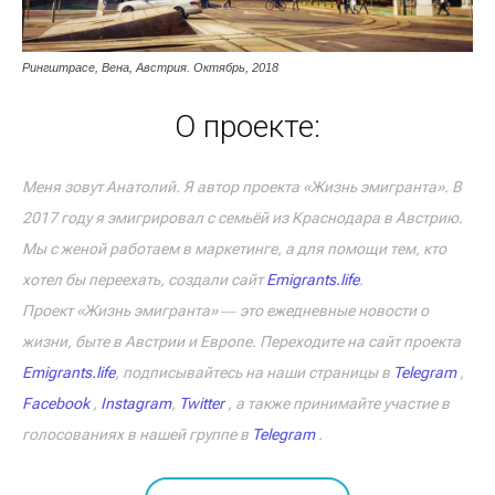
Рингштрасе, Вена, Австрия. Октябрь, 2018
О проекте:
Меня зовут Анатолий. Я автор проекта «Жизнь эмигранта». В
2017 году я эмигрировал с семьёй из Краснодара в Австрию.
Мы с женой работаем в маркетинге, а для помощи тем, кто
хотел бы переехать, создали сайт
Emigrants.life
.
Проект «Жизнь эмигранта» ― это ежедневные новости о
жизни, быте в Австрии и Европе. Переходите на сайт проекта
Emigrants.life
, подписывайтесь на наши страницы в
Telegram
,
Facebook
,
Instagram
,
Twitter
, а также принимайте участие в
голосованиях в нашей группе в
Telegram
.