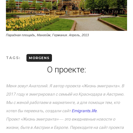
Парадная площадь, Мангейм, Германия. Апрель, 2013
TAGS:
MORGENS
О проекте:
Меня зовут Анатолий. Я автор проекта «Жизнь эмигранта». В
2017 году я эмигрировал с семьёй из Краснодара в Австрию.
Мы с женой работаем в маркетинге, а для помощи тем, кто
хотел бы переехать, создали сайт
Emigrants.life
.
Проект «Жизнь эмигранта» ― это ежедневные новости о
жизни, быте в Австрии и Европе. Переходите на сайт проекта