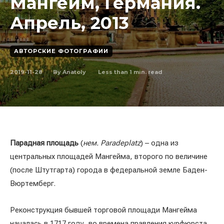
Мангейм, Германия.
Апрель, 2013
АВТОРСКИЕ ФОТОГРАФИИ
2019-11-28
Less than 1
min. read
By
Anatoly
Парадная площадь
(
нем. Paradeplatz
) – одна из
центральных площадей Мангейма, второго по величине
(после Штутгарта) города в федеральной земле Баден-
Вюртемберг.
Реконструкция бывшей торговой площади Мангейма
началась в 1717 году, во времена правления курфюрста