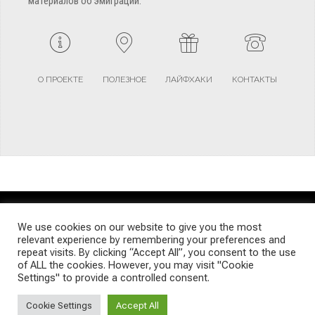
материалов об эмиграции.
О ПРОЕКТЕ
ПОЛЕЗНОЕ
ЛАЙФХАКИ
КОНТАКТЫ
TERMS AND CONDITIONS
PRIVACY POLICY
SITEMAP
We use cookies on our website to give you the most
relevant experience by remembering your preferences and
repeat visits. By clicking “Accept All”, you consent to the use
© Emigrants Life WordPress Theme by TagDiv
of ALL the cookies. However, you may visit "Cookie
Settings" to provide a controlled consent.
Cookie Settings
Accept All