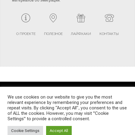
материалов об эмиграции.
О ПРОЕКТЕ
ПОЛЕЗНОЕ
ЛАЙФХАКИ
КОНТАКТЫ
TERMS AND CONDITIONS
PRIVACY POLICY
SITEMAP
We use cookies on our website to give you the most
relevant experience by remembering your preferences and
repeat visits. By clicking “Accept All”, you consent to the use
© Emigrants Life WordPress Theme by TagDiv
of ALL the cookies. However, you may visit "Cookie
Settings" to provide a controlled consent.
Cookie Settings
Accept All