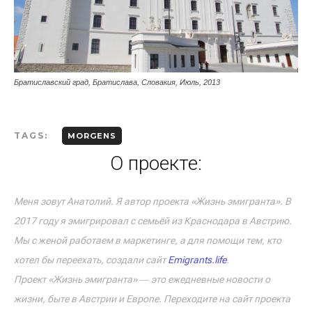
Братиславский град, Братислава, Словакия, Июль, 2013
TAGS:
MORGENS
О проекте:
Меня зовут Анатолий. Я автор проекта «Жизнь эмигранта». В
2017 году я эмигрировал с семьёй из Краснодара в Австрию.
Мы с женой работаем в маркетинге, а для помощи тем, кто
хотел бы переехать, создали сайт
Emigrants.life
.
Проект «Жизнь эмигранта» ― это ежедневные новости о
жизни, быте в Австрии и Европе. Переходите на сайт проекта