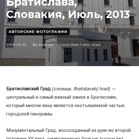
Братислава,
Словакия, Июль, 2013
АВТОРСКИЕ ФОТОГРАФИИ
2019-10-31
Less than 1
min. read
By
Anatoly
Братиславский Град
(
словацк. Bratislavský hrad
) —
центральный и самый важный замок в Братиславе,
который многие века является неотъемлемой частью
городской панорамы.
Монументальный Град, воссозданный из руин во второй
половине XX века, символизирует больше тысячи лет