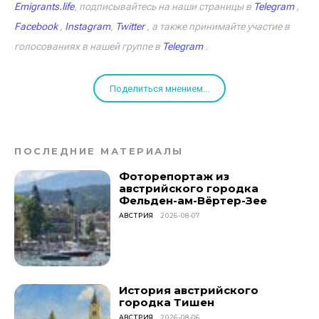
Emigrants.life
, подписывайтесь на наши страницы в
Telegram
,
Facebook
,
Instagram
,
Twitter
, а также принимайте участие в
голосованиях в нашей группе в
Telegram
.
Поделиться мнением...
ПОСЛЕДНИЕ МАТЕРИАЛЫ
Фоторепортаж из
австрийского городка
Фельден-ам-Вёртер-Зее
АВСТРИЯ
2026-08-07
История австрийского
городка Тишен
АВСТРИЯ
2026-08-06