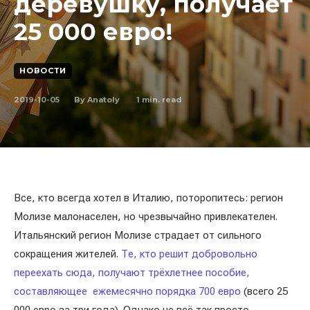
деревушку, получает
25 000 евро!
НОВОСТИ
2019-10-05
1
min. read
By
Anatoly
Все, кто всегда хотел в Италию, поторопитесь: регион
Молизе малонаселен, но чрезвычайно привлекателен.
Итальянский регион Молизе страдает от сильного
сокращения жителей.
Те, кто решит добровольно
переехать сюда, получают трёхлетнее пособие,
составляющее ежемесячно порядка 700 евро
(всего 25