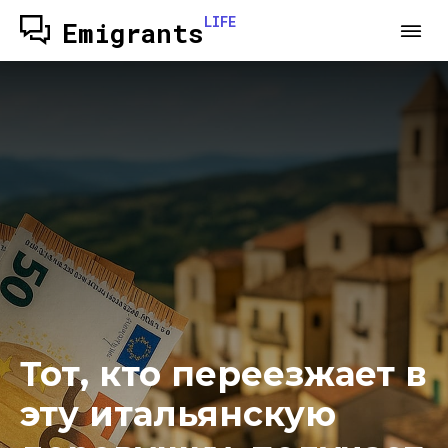
LIFE
Emigrants
Тот, кто переезжает в
эту итальянскую